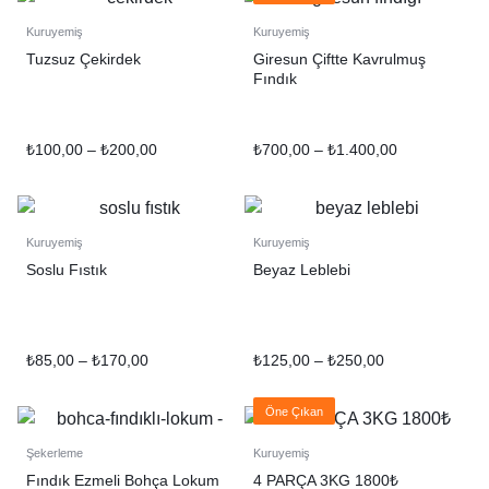
Kuruyemiş
Kuruyemiş
Tuzsuz Çekirdek
Giresun Çiftte Kavrulmuş
Fındık
₺
100,00
–
₺
200,00
₺
700,00
–
₺
1.400,00
Kuruyemiş
Kuruyemiş
Soslu Fıstık
Beyaz Leblebi
₺
85,00
–
₺
170,00
₺
125,00
–
₺
250,00
Öne Çıkan
Şekerleme
Kuruyemiş
Fındık Ezmeli Bohça Lokum
4 PARÇA 3KG 1800₺