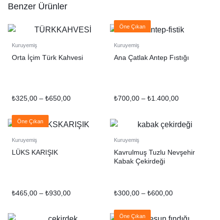
Benzer Ürünler
Öne Çıkan
Kuruyemiş
Kuruyemiş
Orta İçim Türk Kahvesi
Ana Çatlak Antep Fıstığı
₺
325,00
–
₺
650,00
₺
700,00
–
₺
1.400,00
Öne Çıkan
Kuruyemiş
Kuruyemiş
LÜKS KARIŞIK
Kavrulmuş Tuzlu Nevşehir
Kabak Çekirdeği
₺
465,00
–
₺
930,00
₺
300,00
–
₺
600,00
Öne Çıkan