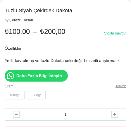
Tuzlu Siyah Çekirdek Dakota
by
Çerezci Hasan
₺
100,00
–
₺
200,00
Stokta mevcut
Özellikler
Yerli, kavrulmuş ve tuzlu Dakota çekirdeği. Lezzetli atıştırmalık.
Daha Fazla Bilgi İsteyin
Gram
Temizle
1000gr
500gr