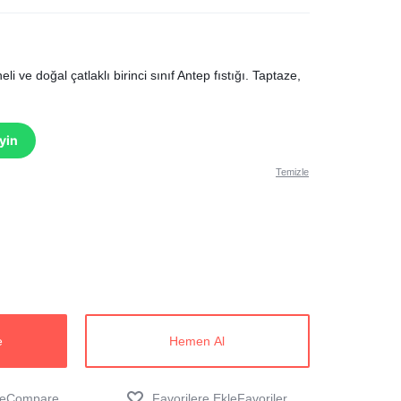
eli ve doğal çatlaklı birinci sınıf Antep fıstığı. Taptaze,
eyin
Temizle
e
Hemen Al
Compare
Favoriler