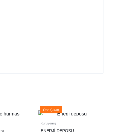
Öne Çıkan
Kuruyemiş
sı
ENERJİ DEPOSU