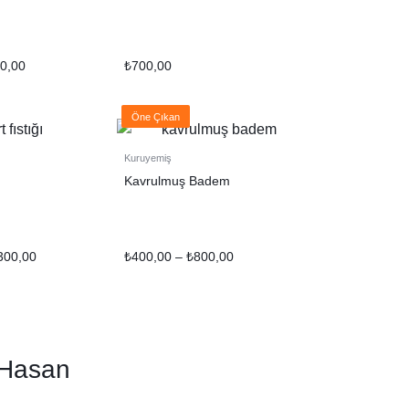
0,00
₺
700,00
Öne Çıkan
Kuruyemiş
Kavrulmuş Badem
300,00
₺
400,00
–
₺
800,00
 Hasan