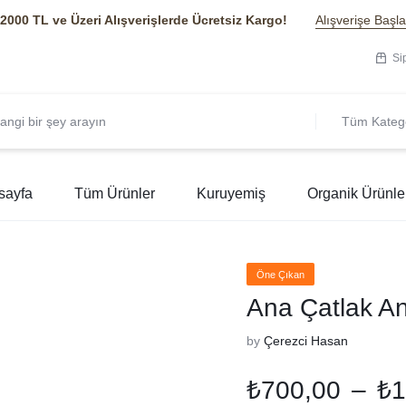
2000 TL ve Üzeri Alışverişlerde Ücretsiz Kargo!
Alışverişe Başla
Si
Tüm Katego
sayfa
Tüm Ürünler
Kuruyemiş
Organik Ürünle
Öne Çıkan
Ana Çatlak An
by
Çerezci Hasan
₺
700,00
–
₺
1