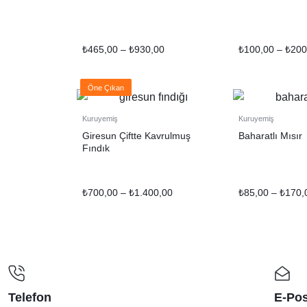
₺
465,00
–
₺
930,00
₺
100,00
–
₺
200
Öne Çıkan
Kuruyemiş
Kuruyemiş
Giresun Çiftte Kavrulmuş
Baharatlı Mısır
Fındık
₺
700,00
–
₺
1.400,00
₺
85,00
–
₺
170,
Telefon
E-Pos