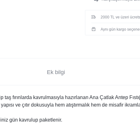
2000 TL ve üzeri ücretsi
Aynı gün kargo seçene
Ek bilgi
ilip taş fırınlarda kavrulmasıyla hazırlanan Ana Çatlak Antep Fıs
i yapısı ve çıtır dokusuyla hem atıştırmalık hem de misafir ikramları
ğiniz gün kavrulup paketlenir.