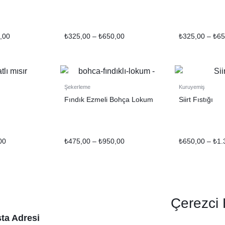
,00
₺
325,00
–
₺
650,00
₺
325,00
–
₺
65
Şekerleme
Kuruyemiş
Fındık Ezmeli Bohça Lokum
Siirt Fıstığı
00
₺
475,00
–
₺
950,00
₺
650,00
–
₺
1.
Çerezci
ta Adresi