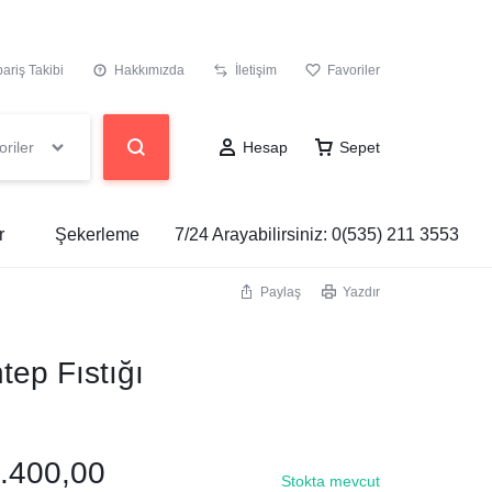
pariş Takibi
Hakkımızda
İletişim
Favoriler
riler
Hesap
Sepet
r
Şekerleme
7/24 Arayabilirsiniz:
0(535) 211 3553
Paylaş
Yazdır
tep Fıstığı
.400,00
Stokta mevcut