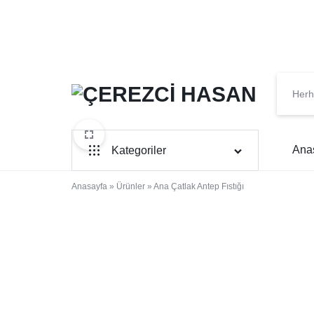
ÇEREZCI
KURUYEMIŞIN
HASAN
EN
Ana
Kategoriler
TAZESI
Anasayfa
Kuruyemiş
»
Ürünler
»
Ana Çatlak Antep Fıstığı
Şekerleme
Organik Ürünler