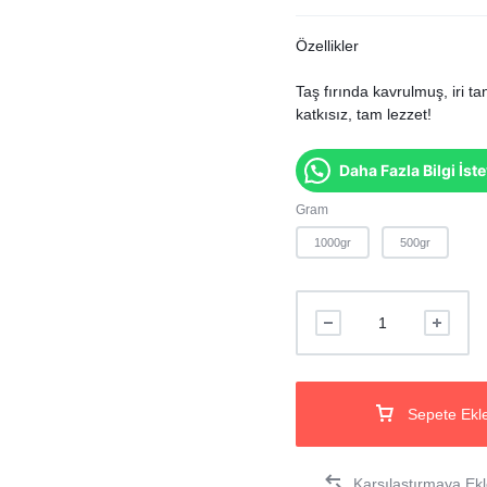
Özellikler
Taş fırında kavrulmuş, iri tan
katkısız, tam lezzet!
Daha Fazla Bilgi İst
Gram
1000gr
500gr
Sepete Ekl