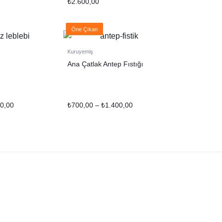
₺
2.600,00
Öne Çıkan
Kuruyemiş
Ana Çatlak Antep Fıstığı
0,00
₺
700,00
–
₺
1.400,00