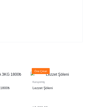
Öne Çıkan
Kuruyemiş
 1800₺
Lezzet Şöleni