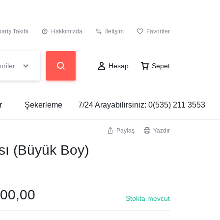
pariş Takibi
Hakkımızda
İletişim
Favoriler
riler
Hesap
Sepet
r
Şekerleme
7/24 Arayabilirsiniz:
0(535) 211 3553
Paylaş
Yazdır
ı (Büyük Boy)
00,00
Stokta mevcut