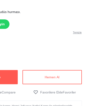
Kudüs hurması.
eyin
Temizle
e
Hemen Al
Compare
Favoriler
z kargo. Hepsi Jett veya Yurtiçi Kargo ile gönderilecektir.