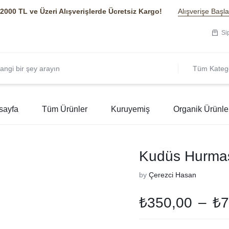
2000 TL ve Üzeri Alışverişlerde Ücretsiz Kargo!
Alışverişe Başla
Si
Tüm Katego
sayfa
Tüm Ürünler
Kuruyemiş
Organik Ürünle
Kudüs Hurmas
by
Çerezci Hasan
₺
350,00
–
₺
7