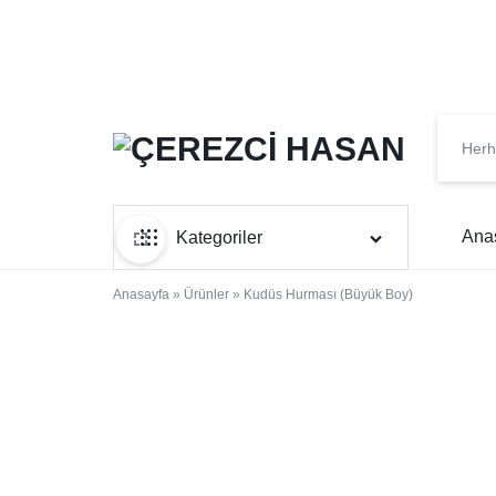
ÇEREZCI
KURUYEMIŞIN
HASAN
EN
Ana
Kategoriler
TAZESI
Anasayfa
Kuruyemiş
»
Ürünler
»
Kudüs Hurması (Büyük Boy)
Şekerleme
Organik Ürünler