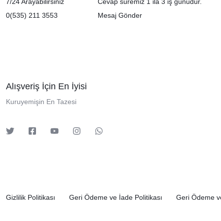
7/24 Arayabilirsiniz
Cevap süremiz 1 ila 3 iş günüdür.
0(535) 211 3553
Mesaj Gönder
Alışveriş İçin En İyisi
Kuruyemişin En Tazesi
Gizlilik Politikası
Geri Ödeme ve İade Politikası
Geri Ödeme ve