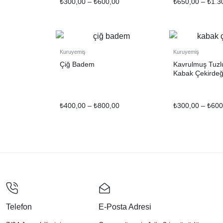
₺
300,00
–
₺
600,00
₺
650,00
–
₺
1.3
Kuruyemiş
Kuruyemiş
Çiğ Badem
Kavrulmuş Tuzl
Kabak Çekirdeğ
₺
400,00
–
₺
800,00
₺
300,00
–
₺
600
Telefon
E-Posta Adresi