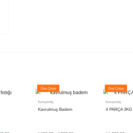
Öne Çıkan
Öne Çıkan
Kuruyemiş
Kuruyemiş
Kavrulmuş Badem
4 PARÇA 3KG