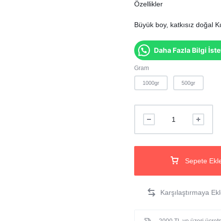
Özellikler
Büyük boy, katkısız doğal 
Daha Fazla Bilgi İst
Gram
1000gr
500gr
Sepete Ekl
2000 TL ve üzeri ücretsi