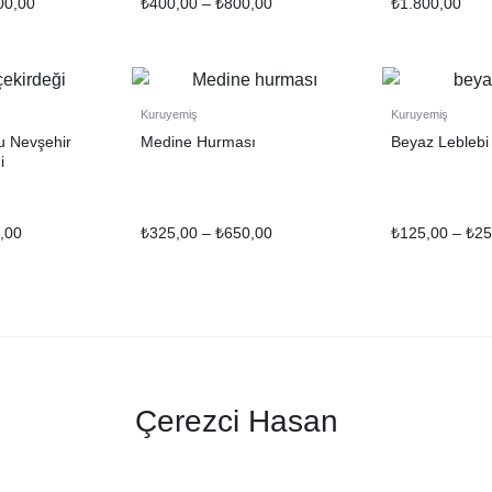
00,00
₺
400,00
–
₺
800,00
₺
1.800,00
Kuruyemiş
Kuruyemiş
u Nevşehir
Medine Hurması
Beyaz Leblebi
i
,00
₺
325,00
–
₺
650,00
₺
125,00
–
₺
25
Çerezci Hasan