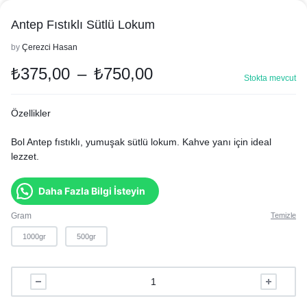
Antep Fıstıklı Sütlü Lokum
by
Çerezci Hasan
₺
375,00
–
₺
750,00
Stokta mevcut
Özellikler
Bol Antep fıstıklı, yumuşak sütlü lokum. Kahve yanı için ideal
lezzet.
Daha Fazla Bilgi İsteyin
Gram
Temizle
1000gr
500gr