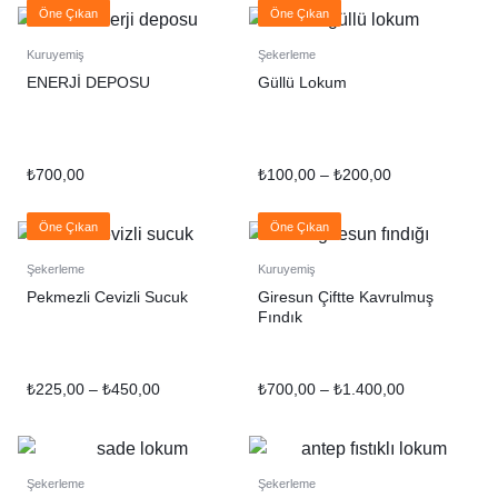
Öne Çıkan
Öne Çıkan
Kuruyemiş
Şekerleme
ENERJİ DEPOSU
Güllü Lokum
₺
700,00
₺
100,00
–
₺
200,00
Öne Çıkan
Öne Çıkan
Şekerleme
Kuruyemiş
Pekmezli Cevizli Sucuk
Giresun Çiftte Kavrulmuş
Fındık
₺
225,00
–
₺
450,00
₺
700,00
–
₺
1.400,00
Şekerleme
Şekerleme