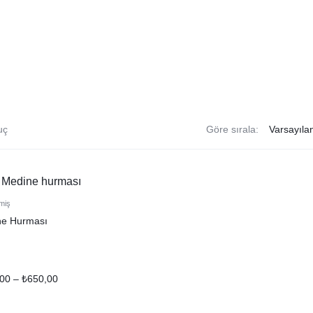
uç
Göre sırala:
miş
ne Hurması
,00
–
₺
650,00