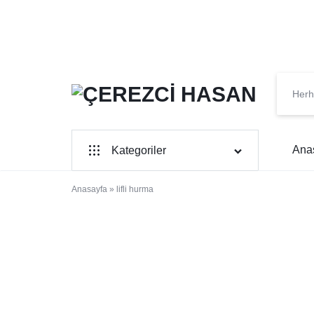
ÇEREZCI
KURUYEMIŞIN
HASAN
EN
Ana
Kategoriler
TAZESI
Kuruyemiş
Anasayfa
»
lifli hurma
Şekerleme
Organik Ürünler
lifli hurma