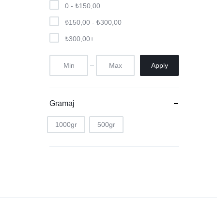
0 -
₺
150,00
₺
150,00
-
₺
300,00
₺
300,00
+
Apply
Gramaj
1000gr
500gr