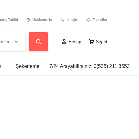
pariş Takibi
Hakkımızda
İletişim
Favoriler
riler
Hesap
Sepet
r
Şekerleme
7/24 Arayabilirsiniz:
0(535) 211 3553