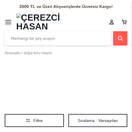
2000 TL ve Üzeri Alışverişlerde Ücretsiz Kargo!
Anasayfa
»
doğal kuru meyve
doğal kuru
meyve
Filtre
Sıralama :
Varsayılan